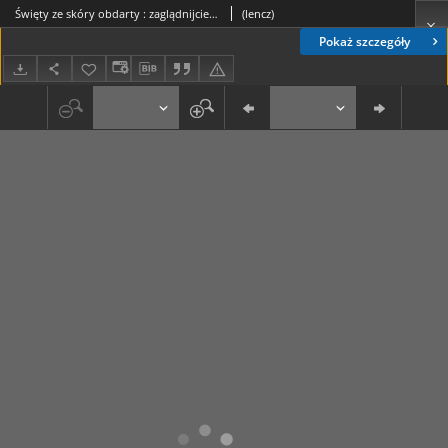
Święty ze skóry obdarty : zaglądnijcie do kościoła św. Bartłomieja w Mogile
(lencz)
Pokaż szczegóły