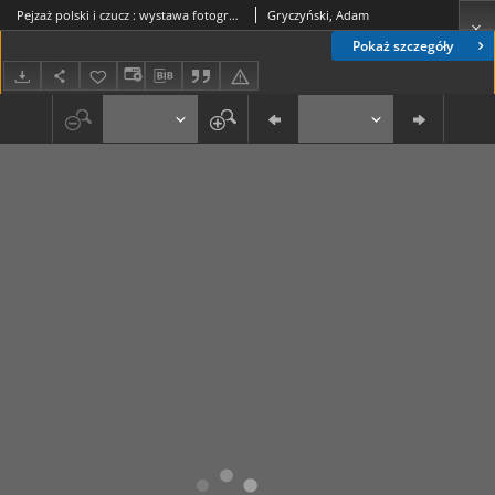
Pejzaż polski i czucz : wystawa fotograficzna Leszka Dziedzica
Gryczyński, Adam
Pokaż szczegóły