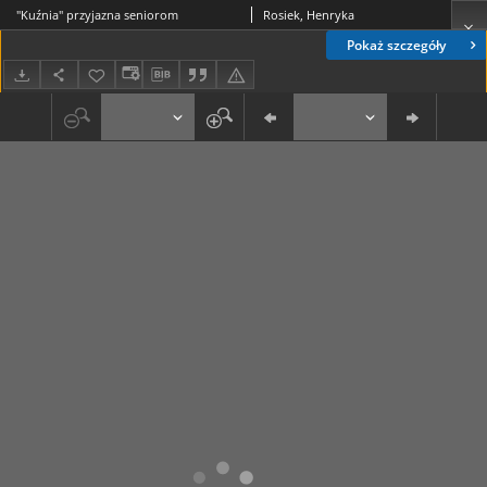
"Kuźnia" przyjazna seniorom
Rosiek, Henryka
Pokaż szczegóły