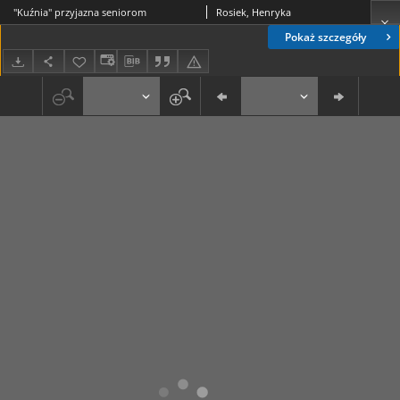
"Kuźnia" przyjazna seniorom
Rosiek, Henryka
Pokaż szczegóły