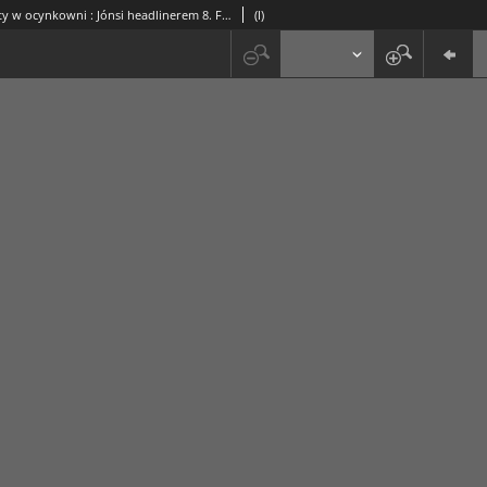
Dwa koncerty w ocynkowni : Jónsi headlinerem 8. Festiwalu Sacrum Profanum
(l)