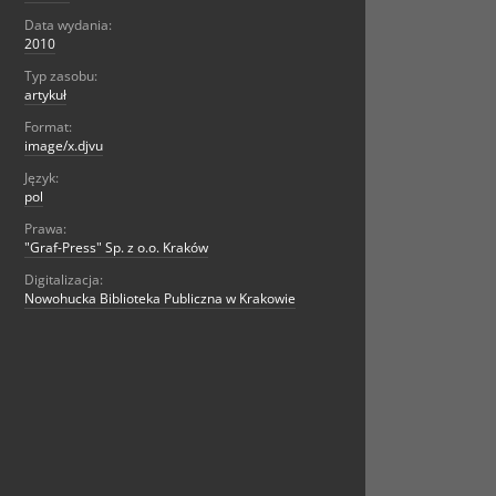
Data wydania:
2010
Typ zasobu:
artykuł
Format:
image/x.djvu
Język:
pol
Prawa:
"Graf-Press" Sp. z o.o. Kraków
Digitalizacja:
Nowohucka Biblioteka Publiczna w Krakowie