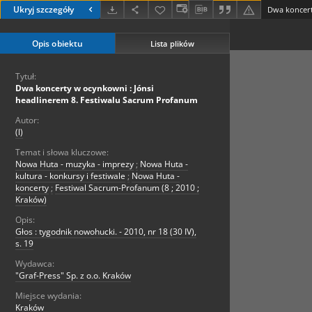
Ukryj szczegóły
Opis obiektu
Lista plików
Tytuł:
Dwa koncerty w ocynkowni : Jónsi
headlinerem 8. Festiwalu Sacrum Profanum
Autor:
(l)
Temat i słowa kluczowe:
Nowa Huta - muzyka - imprezy
;
Nowa Huta -
kultura - konkursy i festiwale
;
Nowa Huta -
koncerty
;
Festiwal Sacrum-Profanum (8 ; 2010 ;
Kraków)
Opis:
Głos : tygodnik nowohucki. - 2010, nr 18 (30 IV),
s. 19
Wydawca:
"Graf-Press" Sp. z o.o. Kraków
Miejsce wydania:
Kraków