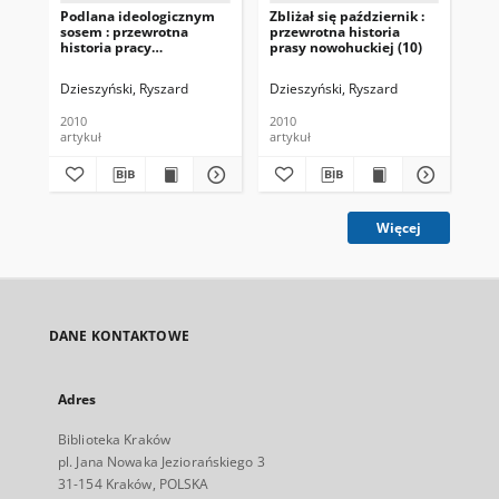
Podlana ideologicznym
Zbliżał się październik :
O r
sosem : przewrotna
przewrotna historia
his
historia pracy
prasy nowohuckiej (10)
now
nowohuckiej (1)
Dzieszyński, Ryszard
Dzieszyński, Ryszard
Dzi
2010
2010
201
artykuł
artykuł
art
Więcej
DANE KONTAKTOWE
Adres
Biblioteka Kraków
pl. Jana Nowaka Jeziorańskiego 3
31-154 Kraków, POLSKA