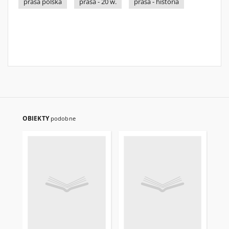
prasa polska
prasa - 20 w.
prasa - historia
OBIEKTY
podobne