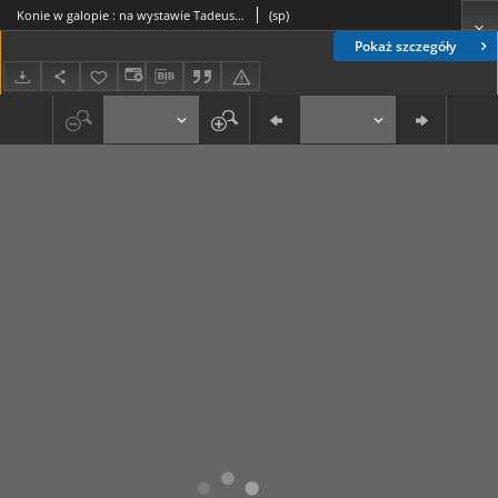
Konie w galopie : na wystawie Tadeusza Warchoła w Stowarzyszeniu Kulturalnym Galeria w os. Centrum B 3
(sp)
Pokaż szczegóły