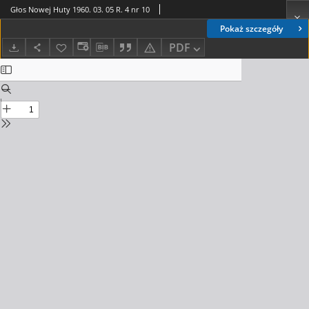
Głos Nowej Huty 1960. 03. 05 R. 4 nr 10
Pokaż szczegóły
PDF