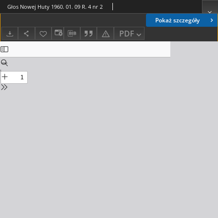
Głos Nowej Huty 1960. 01. 09 R. 4 nr 2
Pokaż szczegóły
PDF