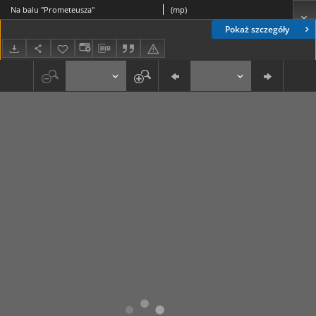
Na balu "Prometeusza"
(mp)
Pokaż szczegóły