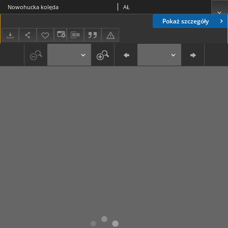
Nowohucka kolęda
AŁ
Pokaż szczegóły