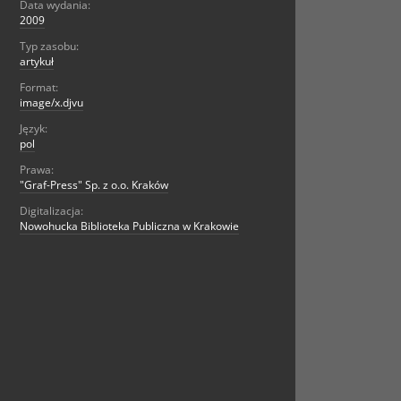
Data wydania:
2009
Typ zasobu:
artykuł
Format:
image/x.djvu
Język:
pol
Prawa:
"Graf-Press" Sp. z o.o. Kraków
Digitalizacja:
Nowohucka Biblioteka Publiczna w Krakowie