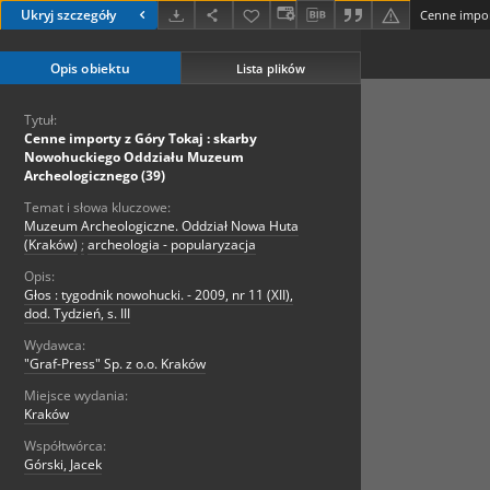
Ukryj szczegóły
Opis obiektu
Lista plików
Tytuł:
Cenne importy z Góry Tokaj : skarby
Nowohuckiego Oddziału Muzeum
Archeologicznego (39)
Temat i słowa kluczowe:
Muzeum Archeologiczne. Oddział Nowa Huta
(Kraków)
;
archeologia - popularyzacja
Opis:
Głos : tygodnik nowohucki. - 2009, nr 11 (XII),
dod. Tydzień, s. III
Wydawca:
"Graf-Press" Sp. z o.o. Kraków
Miejsce wydania:
Kraków
Współtwórca:
Górski, Jacek