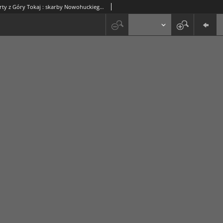
Cenne importy z Góry Tokaj : skarby Nowohuckiego Oddziału Muzeum Archeologicznego (39)