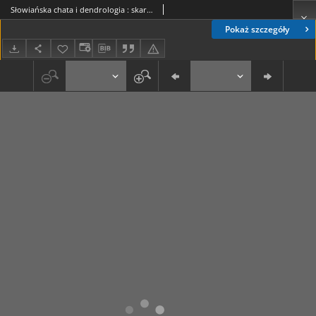
Słowiańska chata i dendrologia : skarby Nowohuckiego Oodziału Muzeum Archeologicznego (24)
Pokaż szczegóły