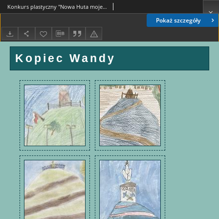
Konkurs plastyczny "Nowa Huta moje miejsce na ziemi" : Kopiec Wandy w oczach małych nowohucian
Pokaż szczegóły