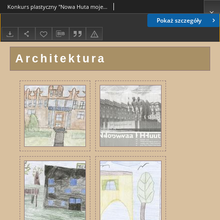
Konkurs plastyczny "Nowa Huta moje miejsce na ziemi" : architektura Nowej Huty w oczach jej małych mieszkańców
Pokaż szczegóły