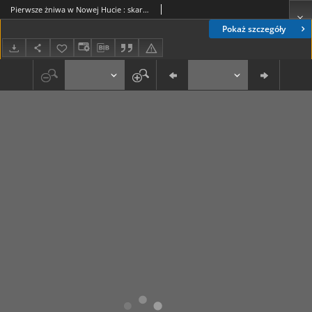
Pierwsze żniwa w Nowej Hucie : skarby Nowohuckiego Oddziału Muzeum Archeologicznego (21)
Pokaż szczegóły