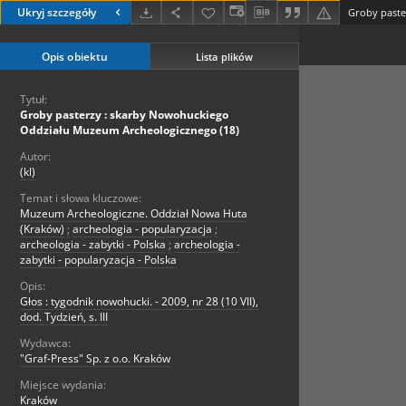
Ukryj szczegóły
Opis obiektu
Lista plików
Tytuł:
Groby pasterzy : skarby Nowohuckiego
Oddziału Muzeum Archeologicznego (18)
Autor:
(kl)
Temat i słowa kluczowe:
Muzeum Archeologiczne. Oddział Nowa Huta
(Kraków)
;
archeologia - popularyzacja
;
archeologia - zabytki - Polska
;
archeologia -
zabytki - popularyzacja - Polska
Opis:
Głos : tygodnik nowohucki. - 2009, nr 28 (10 VII),
dod. Tydzień, s. III
Wydawca:
"Graf-Press" Sp. z o.o. Kraków
Miejsce wydania:
Kraków