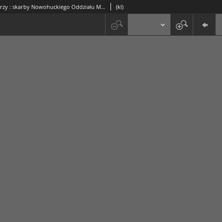
Groby pasterzy : skarby Nowohuckiego Oddziału Muzeum Archeologicznego (18)
(kl)