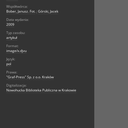
Współtwórca:
Bober, Janusz. Fot.
;
Górski, Jacek
Data wydania:
2009
Typ zasobu:
artykuł
Format:
image/x.djvu
Język:
pol
Prawa:
"Graf-Press" Sp. z o.o. Kraków
Digitalizacja:
Nowohucka Biblioteka Publiczna w Krakowie