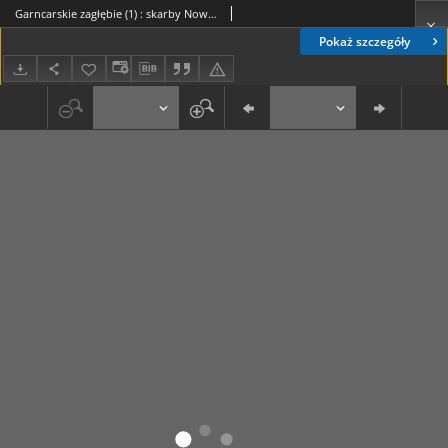
Garncarskie zagłębie (1) : skarby Nowohuckiego Oddziału Muzeum Archeologicznego (16)
Pokaż szczegóły