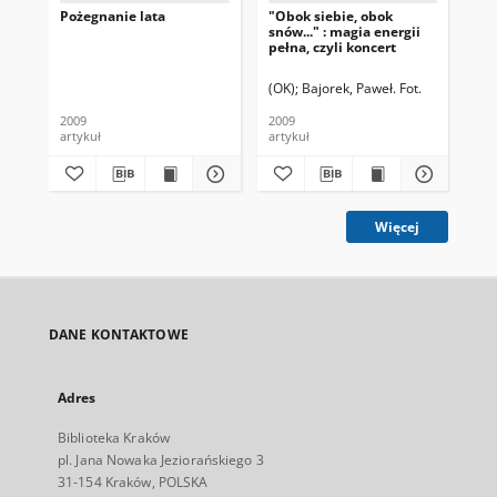
Pożegnanie lata
"Obok siebie, obok
Duc
snów..." : magia energii
pełna, czyli koncert
(OK)
Bajorek, Paweł. Fot.
Cza
2009
2009
200
artykuł
artykuł
art
Więcej
DANE KONTAKTOWE
Adres
Biblioteka Kraków
pl. Jana Nowaka Jeziorańskiego 3
31-154 Kraków, POLSKA