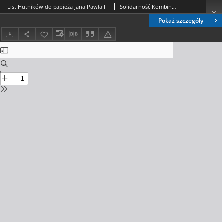
List Hutników do papieża Jana Pawła II
Solidarność Kombinatu Huty im. Lenina
Pokaż szczegóły