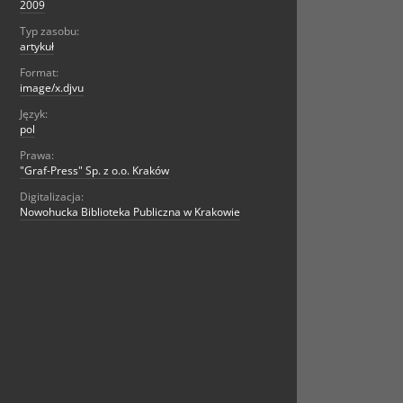
2009
Typ zasobu:
artykuł
Format:
image/x.djvu
Język:
pol
Prawa:
"Graf-Press" Sp. z o.o. Kraków
Digitalizacja:
Nowohucka Biblioteka Publiczna w Krakowie