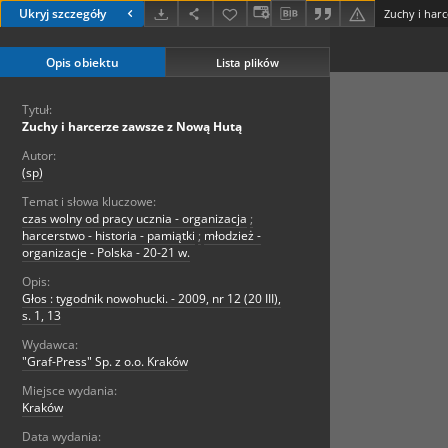
Ukryj szczegóły
Zuchy i har
Opis obiektu
Lista plików
Tytuł:
Zuchy i harcerze zawsze z Nową Hutą
Autor:
(sp)
Temat i słowa kluczowe:
czas wolny od pracy ucznia - organizacja
;
harcerstwo - historia - pamiątki
;
młodzież -
organizacje - Polska - 20-21 w.
Opis:
Głos : tygodnik nowohucki. - 2009, nr 12 (20 III),
s. 1, 13
Wydawca:
"Graf-Press" Sp. z o.o. Kraków
Miejsce wydania:
Kraków
Data wydania: