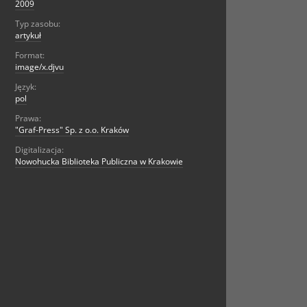
2009
Typ zasobu:
artykuł
Format:
image/x.djvu
Język:
pol
Prawa:
"Graf-Press" Sp. z o.o. Kraków
Digitalizacja:
Nowohucka Biblioteka Publiczna w Krakowie