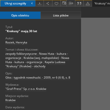
Ukryj szczegóły
"Krakusy" ma
Opis obiektu
Lista plików
Tytuł:
"Krakusy" mają 30 lat
Autor:
Rosiek, Henryka
Temat i słowa kluczowe:
zespoły folklorystyczne
;
Nowa Huta - kultura -
organizacje
;
Kraków (woj. małopolskie) - Nowa
Huta - kultura - organizacje
;
Kapela Ludowa
"Krakusy" (Kraków) - obchody
Opis:
Głos : tygodnik nowohucki. - 2009, nr 6 (6 II), s. 8
Wydawca:
"Graf-Press" Sp. z o.o. Kraków
Miejsce wydania:
Kraków
Data wydania: