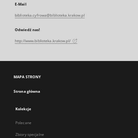
E-Mail
biblioteka.cyfrowa@biblioteka.krakow.pl
Odwiedź nas!
http://www.biblioteka.krakow.pl/
MAPA STRONY
Strona główna
Kolekcje
Polecane
Zbiory specjalne