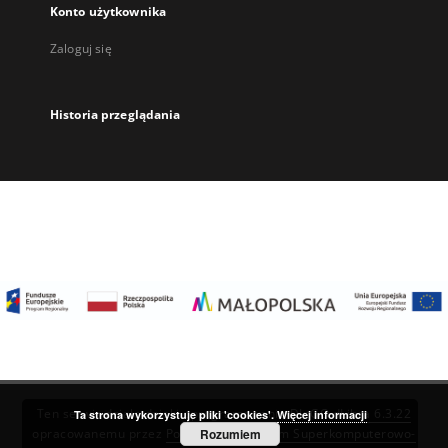
Konto użytkownika
Zaloguj się
Historia przeglądania
Ten serwis działa dzięki oprogramowaniu
DInGO dLibra 6.3.22
Ta strona wykorzystuje pliki 'cookies'.
Więcej informacji
Rozumiem
opracowanemu przez
Poznańskie Centrum Superkomputerowo-