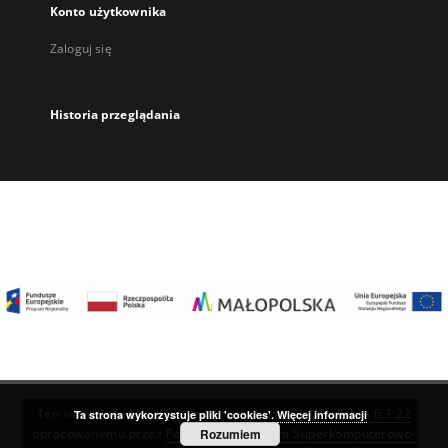
Konto użytkownika
Zaloguj się
Historia przeglądania
Ten serwis działa dzięki oprogramowaniu
DInGO dLibra 6.3.22
Ta strona wykorzystuje pliki 'cookies'.
Więcej informacji
Rozumiem
opracowanemu przez
Poznańskie Centrum Superkomputerowo-