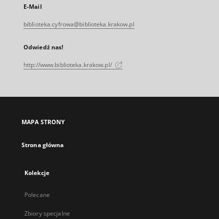
E-Mail
biblioteka.cyfrowa@biblioteka.krakow.pl
Odwiedź nas!
http://www.biblioteka.krakow.pl/
MAPA STRONY
Strona główna
Kolekcje
Polecane
Zbiory specjalne