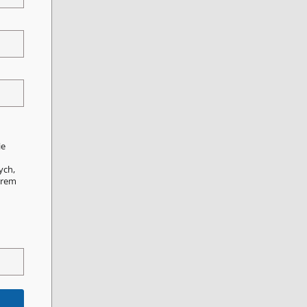
ie
ych,
orem