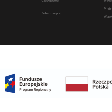
Czasopisma
Wyda
...
Miejs
Zobacz więcej
Wspó