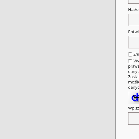
Hasł
Potwi
Zn
Wy
prawa
danyc
Zosta
możli
danyc
Wpisz