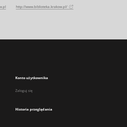
w.pl
http://www.biblioteka.krakow.pl/
Konto użytkownika
Zaloguj się
Historia przeglądania