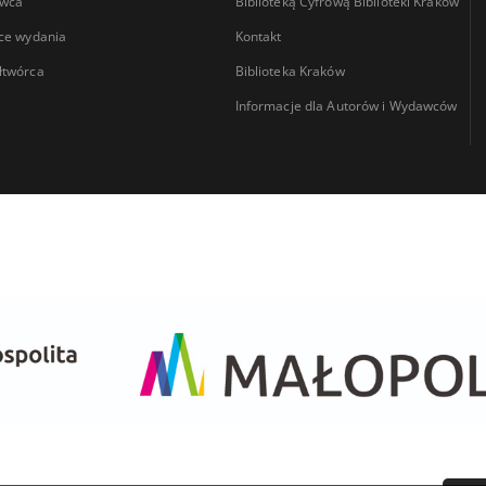
wca
Biblioteką Cyfrową Biblioteki Kraków
ce wydania
Kontakt
łtwórca
Biblioteka Kraków
Informacje dla Autorów i Wydawców