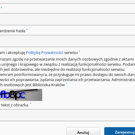
*
o
*
erdzenie hasła
*
am i akceptuję
Politykę Prywatności
serwisu
rażam zgodę na przetwarzanie moich danych osobowych zgodnie z aktami
 unijnego i krajowego w związku z realizacją funkcjonalności serwisu. Podan
h jest dobrowolne, ale niezbędne do realizacji funkcjonalności serwisu.
łem/am poinformowany/a, że przysługuje mi prawo dostępu do swoich dan
wości ich poprawiania, żądania zaprzestania ich przetwarzania. Administrat
*
h osobowych jest Biblioteka Kraków
*
 tekst z obrazka.
Zarejestruj
Anuluj