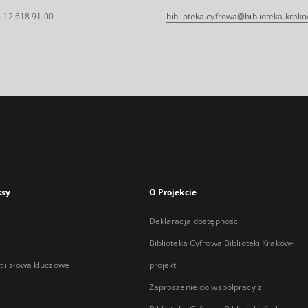
 12 618 91 00
biblioteka.cyfrowa@biblioteka.krako
ksy
O Projekcie
Deklaracja dostępności
Biblioteka Cyfrowa Biblioteki Kraków-
 i słowa kluczowe
projekt
Zaproszenie do współpracy z