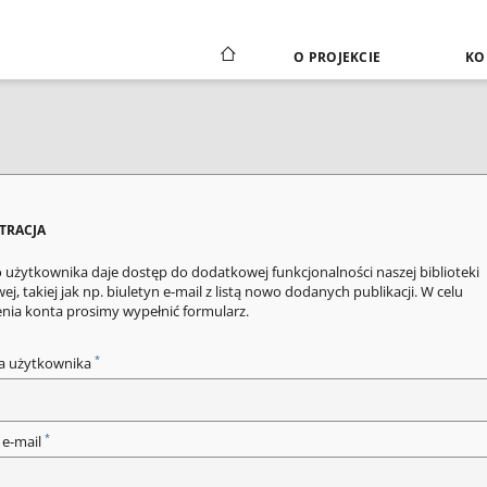
O PROJEKCIE
KO
STRACJA
 użytkownika daje dostęp do dodatkowej funkcjonalności naszej biblioteki
ej, takiej jak np. biuletyn e-mail z listą nowo dodanych publikacji. W celu
enia konta prosimy wypełnić formularz.
*
a użytkownika
*
 e-mail