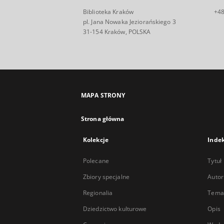
Biblioteka Kraków
+48
pl. Jana Nowaka Jeziorańskiego 3
31-154 Kraków, POLSKA
MAPA STRONY
Strona główna
Kolekcje
Inde
Polecane
Tytuł
Zbiory specjalne
Autor
Regionalia
Temat
Dziedzictwo kulturowe
Opis