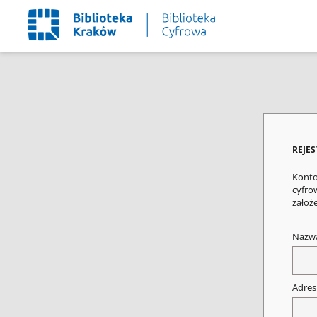
REJE
Konto
cyfrow
założ
Nazw
Adres