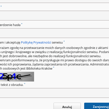
*
o
*
erdzenie hasła
*
am i akceptuję
Politykę Prywatności
serwisu
rażam zgodę na przetwarzanie moich danych osobowych zgodnie z aktami
 unijnego i krajowego w związku z realizacją funkcjonalności serwisu. Podan
h jest dobrowolne, ale niezbędne do realizacji funkcjonalności serwisu.
łem/am poinformowany/a, że przysługuje mi prawo dostępu do swoich dan
wości ich poprawiania, żądania zaprzestania ich przetwarzania. Administrat
*
h osobowych jest Biblioteka Kraków
*
 tekst z obrazka.
Zarejestruj
Anuluj