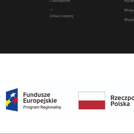
Czasopisma
Wyda
...
Miejs
Zobacz więcej
Wspó