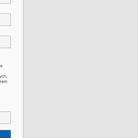
ie
ych,
orem