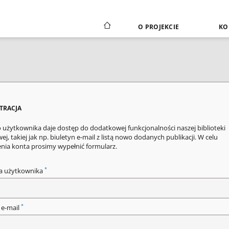
O PROJEKCIE
KO
STRACJA
 użytkownika daje dostęp do dodatkowej funkcjonalności naszej biblioteki
ej, takiej jak np. biuletyn e-mail z listą nowo dodanych publikacji. W celu
enia konta prosimy wypełnić formularz.
*
a użytkownika
*
 e-mail