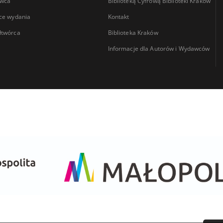
wca
Biblioteką Cyfrową Biblioteki Kraków
ce wydania
Kontakt
łtwórca
Biblioteka Kraków
Informacje dla Autorów i Wydawców