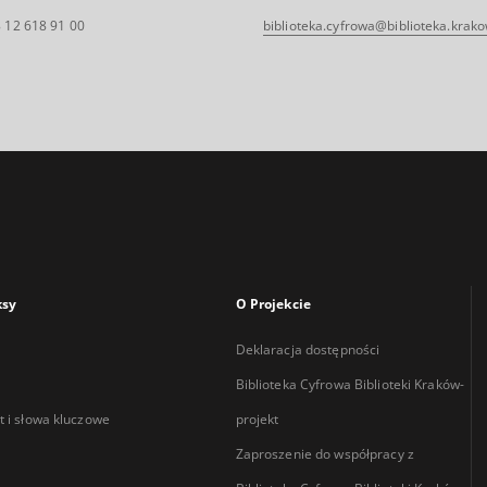
 12 618 91 00
biblioteka.cyfrowa@biblioteka.krako
ksy
O Projekcie
Deklaracja dostępności
Biblioteka Cyfrowa Biblioteki Kraków-
 i słowa kluczowe
projekt
Zaproszenie do współpracy z