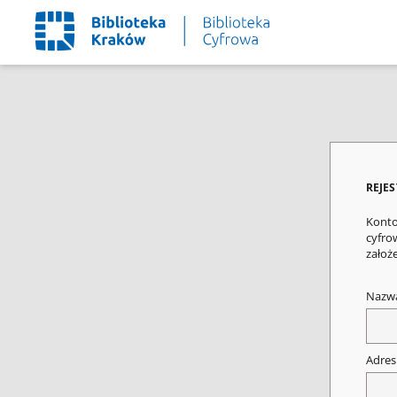
REJE
Konto
cyfrow
założ
Nazw
Adres