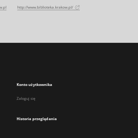
w.pl
http://www.biblioteka.krakow.pl/
Konto użytkownika
Zaloguj się
Historia przeglądania