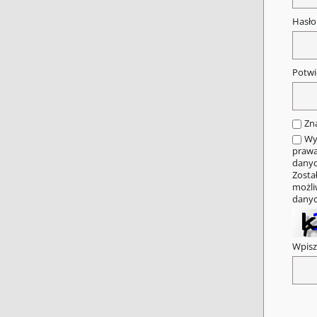
Hasł
Potwi
Zn
Wy
prawa
danyc
Zosta
możli
danyc
Wpisz