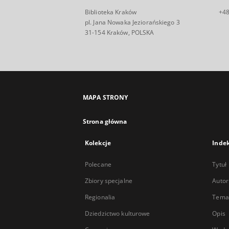
Biblioteka Kraków
+48
pl. Jana Nowaka Jeziorańskiego 3
31-154 Kraków, POLSKA
MAPA STRONY
Strona główna
Kolekcje
Inde
Polecane
Tytuł
Zbiory specjalne
Autor
Regionalia
Temat
Dziedzictwo kulturowe
Opis