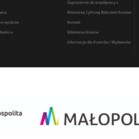
Zaproszenie do współpracy z
wca
Biblioteką Cyfrową Biblioteki Kraków
ce wydania
Kontakt
łtwórca
Biblioteka Kraków
Informacje dla Autorów i Wydawców