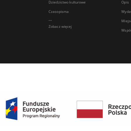
Dziedzictwo kulturowe
Opis
Czasopisma
Wyda
...
Miejs
Zobacz więcej
Wspó