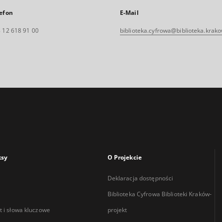
efon
E-Mail
 12 618 91 00
biblioteka.cyfrowa@biblioteka.krako
ksy
O Projekcie
Deklaracja dostępności
Biblioteka Cyfrowa Biblioteki Kraków-
 i słowa kluczowe
projekt