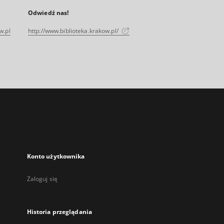
Odwiedź nas!
w.pl
http://www.biblioteka.krakow.pl/
Konto użytkownika
Zaloguj się
Historia przeglądania