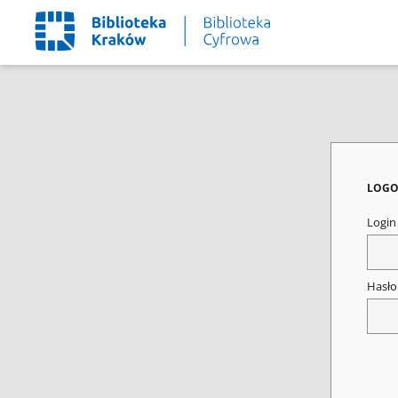
LOGO
Logi
Hasł