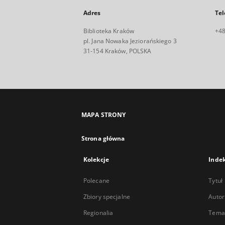
Adres
Tel
Biblioteka Kraków
+48
pl. Jana Nowaka Jeziorańskiego 3
31-154 Kraków, POLSKA
MAPA STRONY
Strona główna
Kolekcje
Inde
Polecane
Tytuł
Zbiory specjalne
Autor
Regionalia
Temat