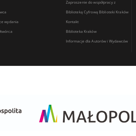
Zaproszenie do współpracy z
wca
Biblioteką Cyfrową Biblioteki Kraków
ce wydania
Kontakt
łtwórca
Biblioteka Kraków
Informacje dla Autorów i Wydawców