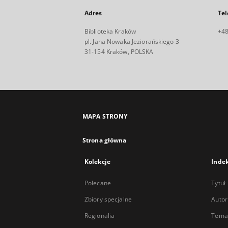
Adres
Tel
Biblioteka Kraków
+48
pl. Jana Nowaka Jeziorańskiego 3
31-154 Kraków, POLSKA
MAPA STRONY
Strona główna
Kolekcje
Inde
Polecane
Tytuł
Zbiory specjalne
Autor
Regionalia
Temat