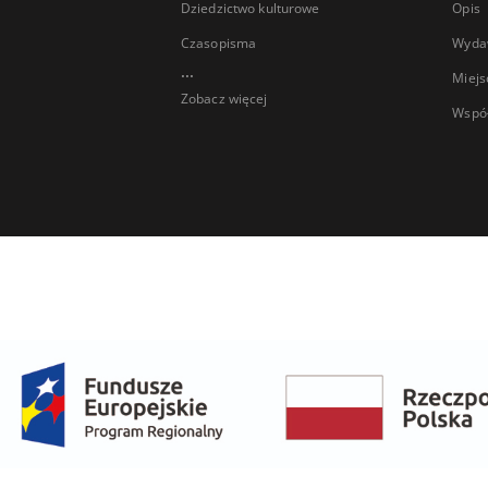
Dziedzictwo kulturowe
Opis
Czasopisma
Wyda
...
Miejs
Zobacz więcej
Wspó