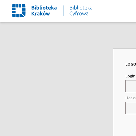
LOGO
Logi
Hasł