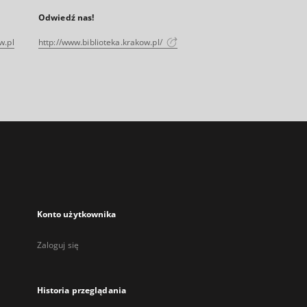
Odwiedź nas!
w.pl
http://www.biblioteka.krakow.pl/
Konto użytkownika
Zaloguj się
Historia przeglądania