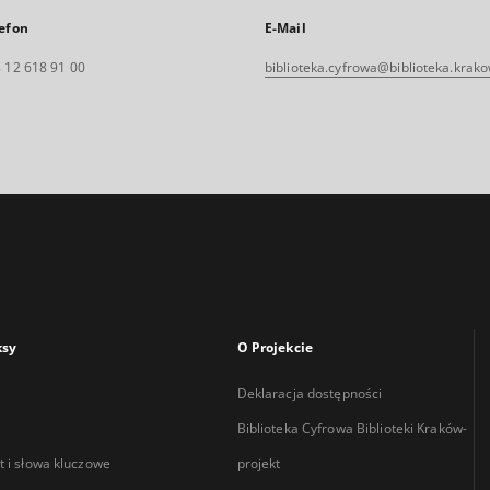
efon
E-Mail
 12 618 91 00
biblioteka.cyfrowa@biblioteka.krako
ksy
O Projekcie
Deklaracja dostępności
Biblioteka Cyfrowa Biblioteki Kraków-
 i słowa kluczowe
projekt