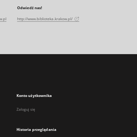
Odwiedź nas!
w.pl
http://www.biblioteka.krakow.pl/
Konto użytkownika
Zaloguj się
Historia przeglądania