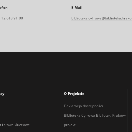
efon
E-Mail
 12 618 91 00
biblioteka.cyfrowa@biblioteka.krako
ksy
O Projekcie
Deklaracja dostępności
Biblioteka Cyfrowa Biblioteki Kraków-
 i słowa kluczowe
projekt