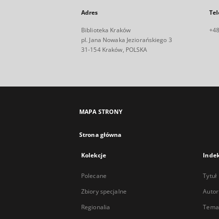
Adres
Tel
Biblioteka Kraków
+48
pl. Jana Nowaka Jeziorańskiego 3
31-154 Kraków, POLSKA
MAPA STRONY
Strona główna
Kolekcje
Inde
Polecane
Tytuł
Zbiory specjalne
Autor
Regionalia
Temat