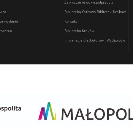
Zaproszenie do współpracy z
wca
Biblioteką Cyfrową Biblioteki Kraków
ce wydania
Kontakt
łtwórca
Biblioteka Kraków
Informacje dla Autorów i Wydawców