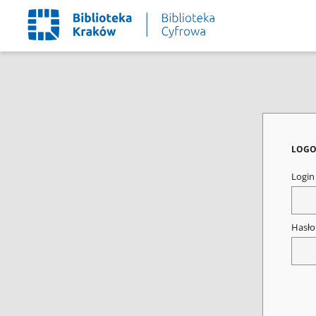
LOGO
Logi
Hasł