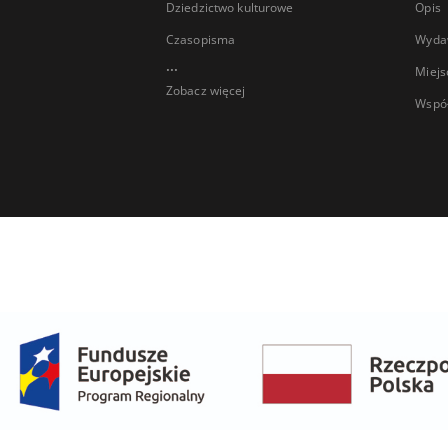
Dziedzictwo kulturowe
Opis
Czasopisma
Wyda
...
Miejs
Zobacz więcej
Wspó