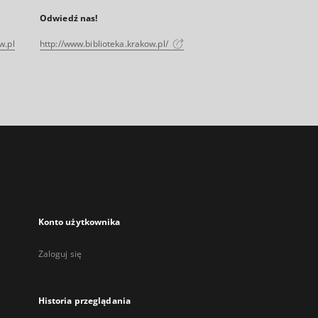
Odwiedź nas!
w.pl
http://www.biblioteka.krakow.pl/
Konto użytkownika
Zaloguj się
Historia przeglądania