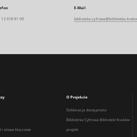
efon
E-Mail
 12 618 91 00
biblioteka.cyfrowa@biblioteka.krako
ksy
O Projekcie
Deklaracja dostępności
Biblioteka Cyfrowa Biblioteki Kraków-
 i słowa kluczowe
projekt