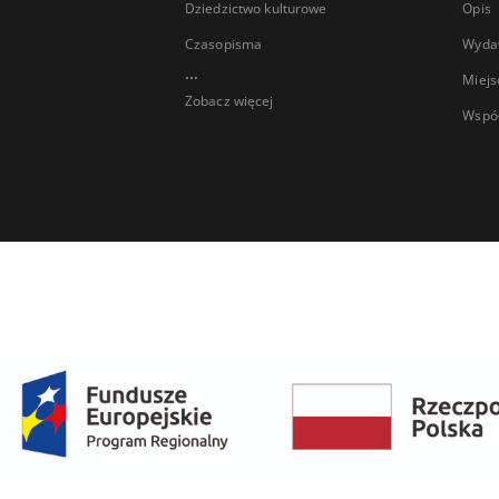
Dziedzictwo kulturowe
Opis
Czasopisma
Wyda
...
Miejs
Zobacz więcej
Wspó