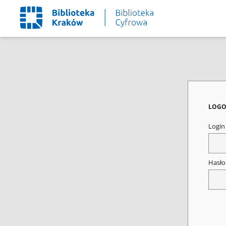
LOGO
Logi
Hasł