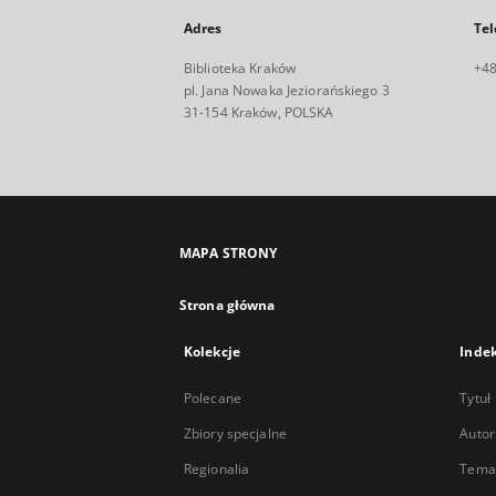
Adres
Tel
Biblioteka Kraków
+48
pl. Jana Nowaka Jeziorańskiego 3
31-154 Kraków, POLSKA
MAPA STRONY
Strona główna
Kolekcje
Inde
Polecane
Tytuł
Zbiory specjalne
Autor
Regionalia
Temat