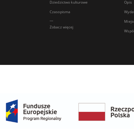
Dziedzictwo kulturowe
Opis
Czasopisma
Wyda
...
Miejs
Zobacz więcej
Wspó