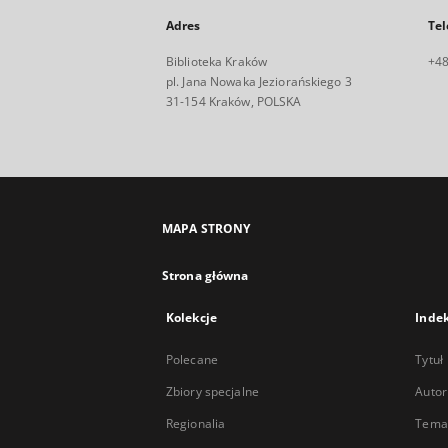
Adres
Tel
Biblioteka Kraków
+48
pl. Jana Nowaka Jeziorańskiego 3
31-154 Kraków, POLSKA
MAPA STRONY
Strona główna
Kolekcje
Inde
Polecane
Tytuł
Zbiory specjalne
Autor
Regionalia
Temat