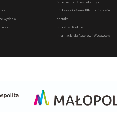
Zaproszenie do współpracy z
wca
Biblioteką Cyfrową Biblioteki Kraków
ce wydania
Kontakt
łtwórca
Biblioteka Kraków
Informacje dla Autorów i Wydawców