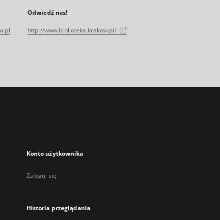
Odwiedź nas!
w.pl
http://www.biblioteka.krakow.pl/
Konto użytkownika
Zaloguj się
Historia przeglądania