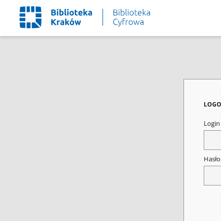
LOGO
Logi
Hasł