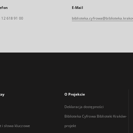
efon
E-Mail
 12 618 91 00
biblioteka.cyfrowa@biblioteka.krako
ksy
O Projekcie
Deklaracja dostępności
Biblioteka Cyfrowa Biblioteki Kraków-
 i słowa kluczowe
projekt