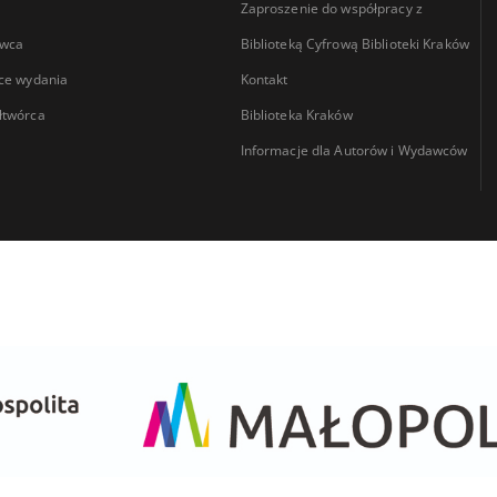
Zaproszenie do współpracy z
wca
Biblioteką Cyfrową Biblioteki Kraków
ce wydania
Kontakt
łtwórca
Biblioteka Kraków
Informacje dla Autorów i Wydawców