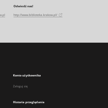
Odwiedź nas!
w.pl
http://www.biblioteka.krakow.pl/
Konto użytkownika
Zaloguj się
Historia przeglądania