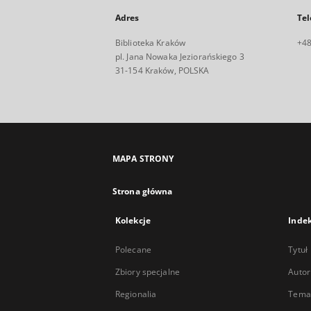
Adres
Tel
Biblioteka Kraków
+48
pl. Jana Nowaka Jeziorańskiego 3
31-154 Kraków, POLSKA
MAPA STRONY
Strona główna
Kolekcje
Inde
Polecane
Tytuł
Zbiory specjalne
Autor
Regionalia
Temat