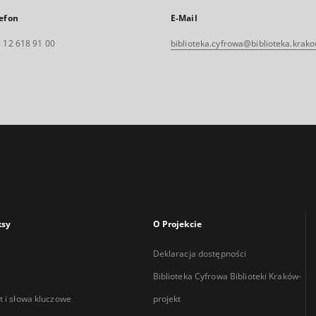
efon
E-Mail
 12 618 91 00
biblioteka.cyfrowa@biblioteka.krako
ksy
O Projekcie
Deklaracja dostępności
Biblioteka Cyfrowa Biblioteki Kraków-
 i słowa kluczowe
projekt