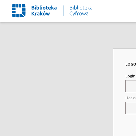
LOGO
Logi
Hasł