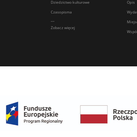
Dziedzictwo kulturowe
Opis
Czasopisma
Wyda
...
Miejs
Zobacz więcej
Wspó