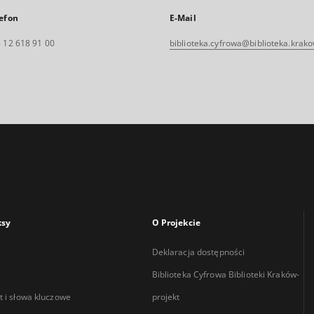
efon
E-Mail
 12 618 91 00
biblioteka.cyfrowa@biblioteka.krako
ksy
O Projekcie
Deklaracja dostępności
Biblioteka Cyfrowa Biblioteki Kraków-
 i słowa kluczowe
projekt