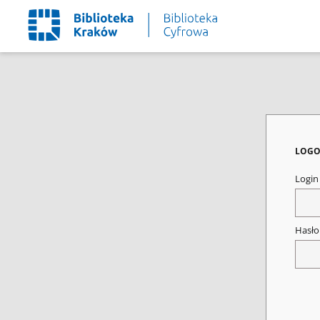
LOGO
Logi
Hasł