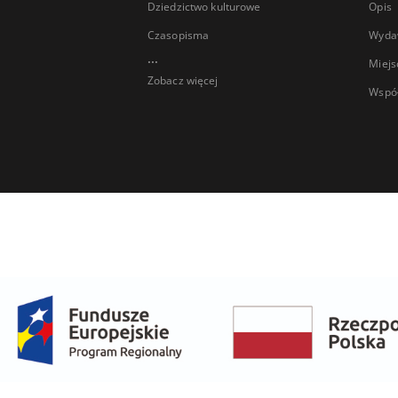
Dziedzictwo kulturowe
Opis
Czasopisma
Wyda
...
Miejs
Zobacz więcej
Wspó