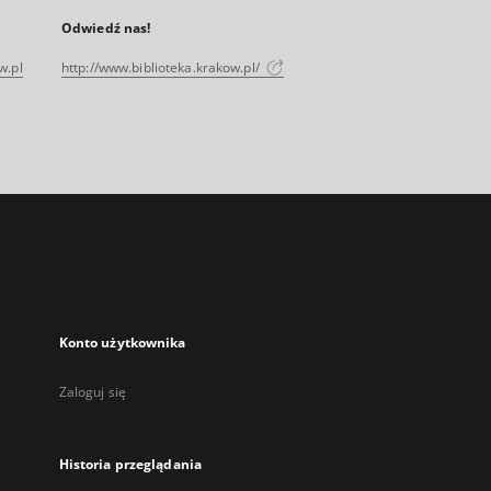
Odwiedź nas!
w.pl
http://www.biblioteka.krakow.pl/
Konto użytkownika
Zaloguj się
Historia przeglądania