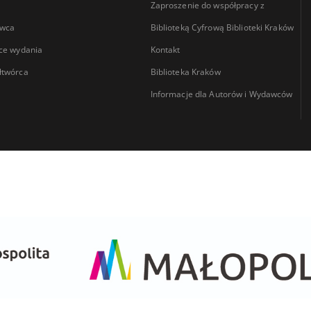
Zaproszenie do współpracy z
wca
Biblioteką Cyfrową Biblioteki Kraków
ce wydania
Kontakt
łtwórca
Biblioteka Kraków
Informacje dla Autorów i Wydawców