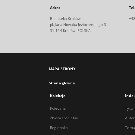
Adres
Tel
Biblioteka Kraków
+48
pl. Jana Nowaka Jeziorańskiego 3
31-154 Kraków, POLSKA
MAPA STRONY
Strona główna
Kolekcje
Inde
Polecane
Tytuł
Zbiory specjalne
Autor
Regionalia
Temat