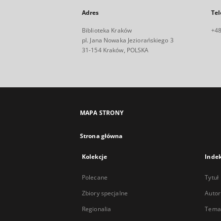
Adres
Tel
Biblioteka Kraków
+48
pl. Jana Nowaka Jeziorańskiego 3
31-154 Kraków, POLSKA
MAPA STRONY
Strona główna
Kolekcje
Inde
Polecane
Tytuł
Zbiory specjalne
Autor
Regionalia
Temat