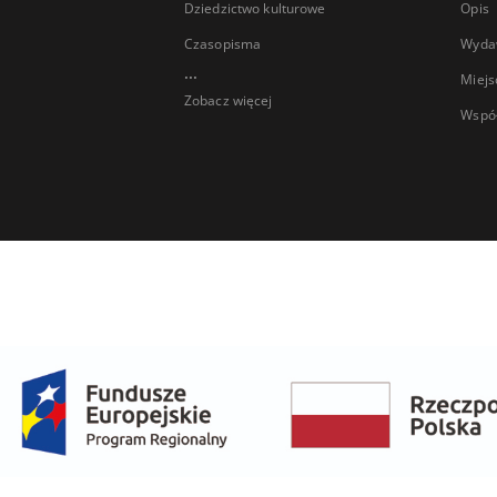
Dziedzictwo kulturowe
Opis
Czasopisma
Wyda
...
Miejs
Zobacz więcej
Wspó