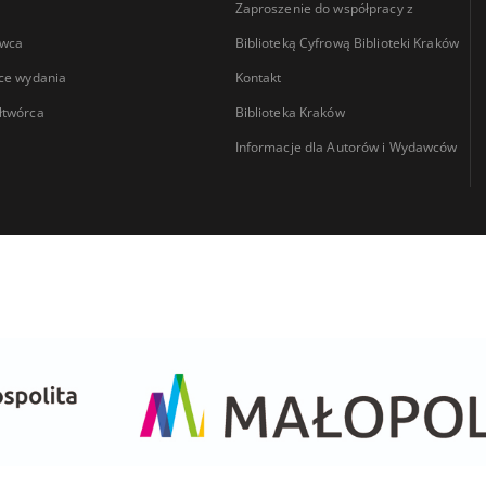
Zaproszenie do współpracy z
wca
Biblioteką Cyfrową Biblioteki Kraków
ce wydania
Kontakt
łtwórca
Biblioteka Kraków
Informacje dla Autorów i Wydawców