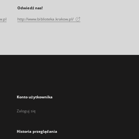
Odwiedź nas!
w.pl
http://www.biblioteka.krakow.pl/
Konto użytkownika
Zaloguj się
Historia przeglądania