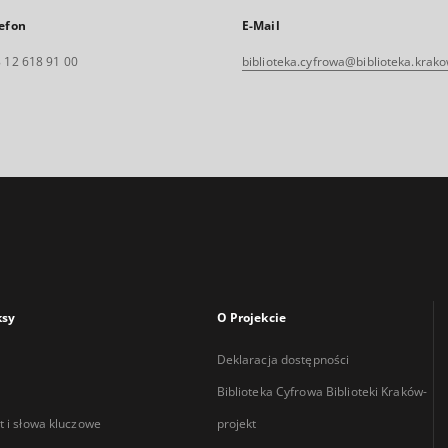
efon
E-Mail
 12 618 91 00
biblioteka.cyfrowa@biblioteka.krako
ksy
O Projekcie
Deklaracja dostępności
Biblioteka Cyfrowa Biblioteki Kraków-
 i słowa kluczowe
projekt