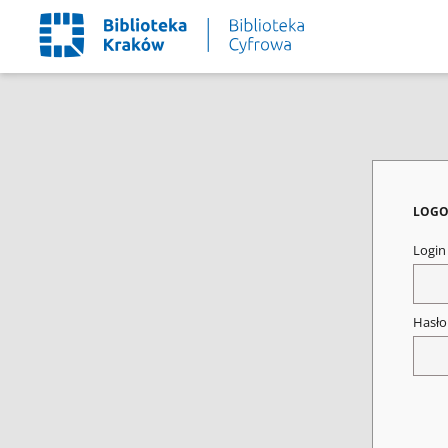
LOGO
Logi
Hasł