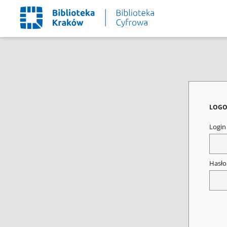
LOGO
Logi
Hasł