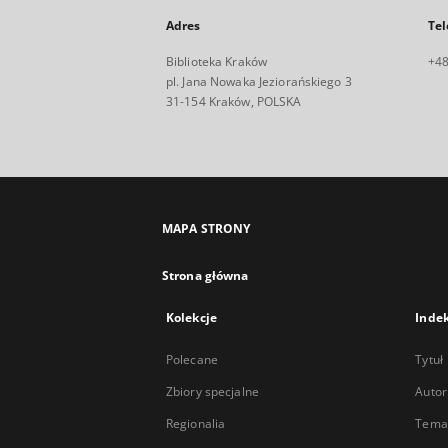
Adres
Tel
Biblioteka Kraków
+48
pl. Jana Nowaka Jeziorańskiego 3
31-154 Kraków, POLSKA
MAPA STRONY
Strona główna
Kolekcje
Inde
Polecane
Tytuł
Zbiory specjalne
Autor
Regionalia
Temat