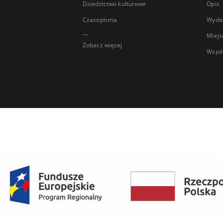
Dziedzictwo kulturowe
Opis
Czasopisma
Wyda
...
Miejs
Zobacz więcej
Wspó