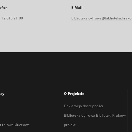
efon
E-Mail
 12 618 91 00
biblioteka.cyfrowa@biblioteka.krako
ksy
O Projekcie
Deklaracja dostępności
Biblioteka Cyfrowa Biblioteki Kraków-
 i słowa kluczowe
projekt