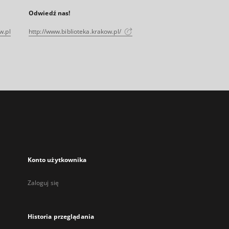
Odwiedź nas!
w.pl
http://www.biblioteka.krakow.pl/
Konto użytkownika
Zaloguj się
Historia przeglądania