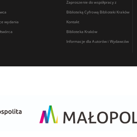
Zaproszenie do współpracy z
wca
Biblioteką Cyfrową Biblioteki Kraków
ce wydania
Kontakt
łtwórca
Biblioteka Kraków
Informacje dla Autorów i Wydawców