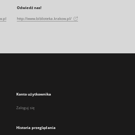
Odwiedź nas!
w.pl
http://www.biblioteka.krakow.pl/
Konto użytkownika
Zaloguj się
Historia przeglądania