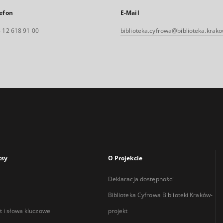
efon
E-Mail
 12 618 91 00
biblioteka.cyfrowa@biblioteka.krako
ksy
O Projekcie
Deklaracja dostępności
Biblioteka Cyfrowa Biblioteki Kraków-
 i słowa kluczowe
projekt