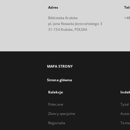
Adres
Tel
Biblioteka Kraków
+48
pl. Jana Nowaka Jeziorańskiego 3
31-154 Kraków, POLSKA
MAPA STRONY
Strona główna
Kolekcje
Inde
Polecane
Tytuł
Zbiory specjalne
Autor
Regionalia
Temat