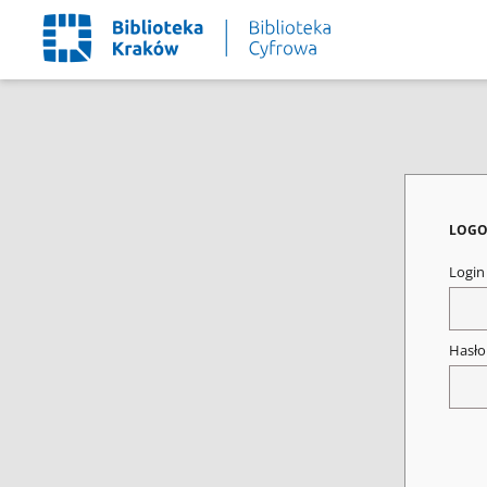
LOGO
Logi
Hasł