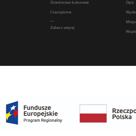
Dziedzictwo kulturowe
Opis
Czasopisma
Wyda
...
Miejs
Zobacz więcej
Wspó