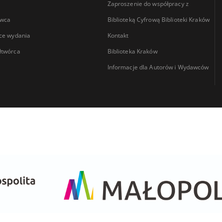
Zaproszenie do współpracy z
wca
Biblioteką Cyfrową Biblioteki Kraków
ce wydania
Kontakt
łtwórca
Biblioteka Kraków
Informacje dla Autorów i Wydawców