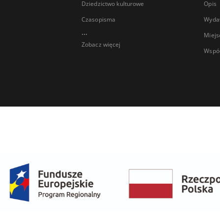
Dziedzictwo kulturowe
Opis
Czasopisma
Wyda
...
Miejs
Zobacz więcej
Wspó