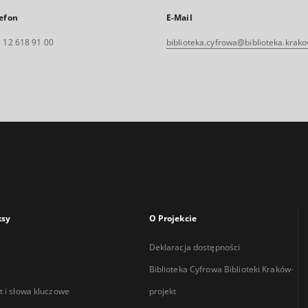
efon
E-Mail
 12 618 91 00
biblioteka.cyfrowa@biblioteka.krako
ksy
O Projekcie
Deklaracja dostępności
Biblioteka Cyfrowa Biblioteki Kraków-
 i słowa kluczowe
projekt