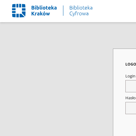
LOGO
Logi
Hasł