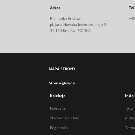
Adres
Tel
Biblioteka Kraków
+48
pl. Jana Nowaka Jeziorańskiego 3
31-154 Kraków, POLSKA
MAPA STRONY
Strona główna
Kolekcje
Inde
Polecane
Tytuł
Zbiory specjalne
Autor
Regionalia
Temat