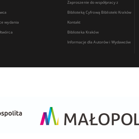
Zaproszenie do współpracy z
wca
Biblioteką Cyfrową Biblioteki Kraków
ce wydania
Kontakt
łtwórca
Biblioteka Kraków
Informacje dla Autorów i Wydawców