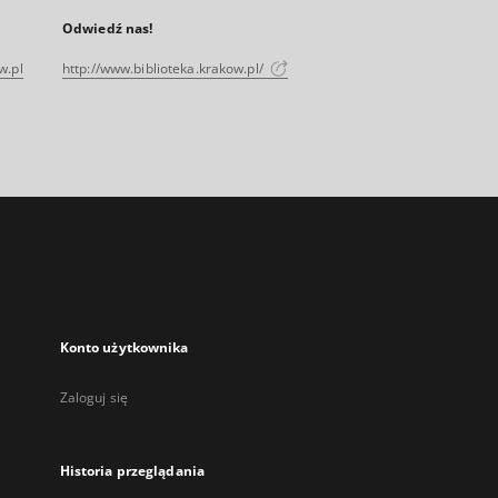
Odwiedź nas!
w.pl
http://www.biblioteka.krakow.pl/
Konto użytkownika
Zaloguj się
Historia przeglądania