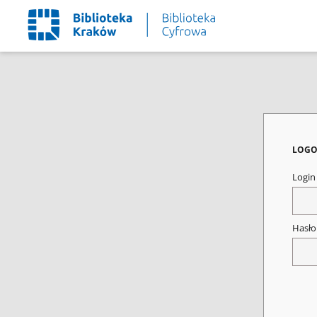
LOGO
Logi
Hasł