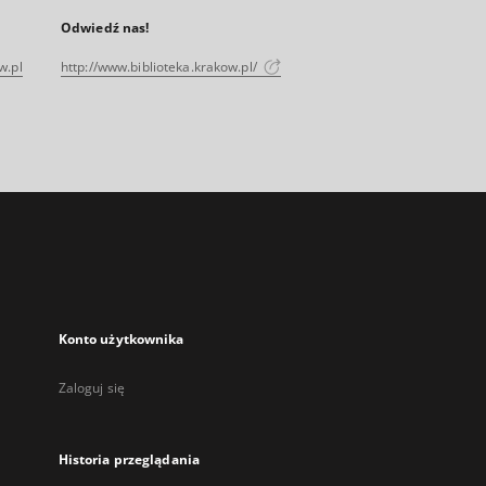
Odwiedź nas!
w.pl
http://www.biblioteka.krakow.pl/
Konto użytkownika
Zaloguj się
Historia przeglądania