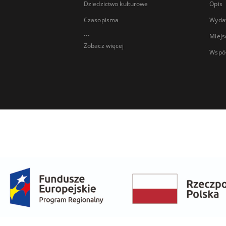
Dziedzictwo kulturowe
Opis
Czasopisma
Wyda
...
Miejs
Zobacz więcej
Wspó