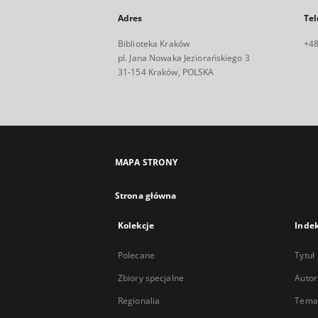
Adres
Tel
Biblioteka Kraków
+48
pl. Jana Nowaka Jeziorańskiego 3
31-154 Kraków, POLSKA
MAPA STRONY
Strona główna
Kolekcje
Inde
Polecane
Tytuł
Zbiory specjalne
Autor
Regionalia
Temat