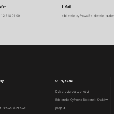
efon
E-Mail
 12 618 91 00
biblioteka.cyfrowa@biblioteka.krako
ksy
O Projekcie
Deklaracja dostępności
Biblioteka Cyfrowa Biblioteki Kraków-
 i słowa kluczowe
projekt