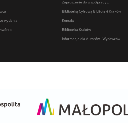
Zaproszenie do współpracy z
wca
Biblioteką Cyfrową Biblioteki Kraków
ce wydania
Kontakt
łtwórca
Biblioteka Kraków
Informacje dla Autorów i Wydawców